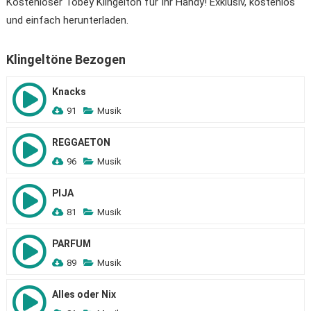
Kostenloser Tobey Klingelton für Ihr Handy! Exklusiv, kostenlos
und einfach herunterladen.
Klingeltöne Bezogen
Knacks
91
Musik
REGGAETON
96
Musik
PIJA
81
Musik
PARFUM
89
Musik
Alles oder Nix