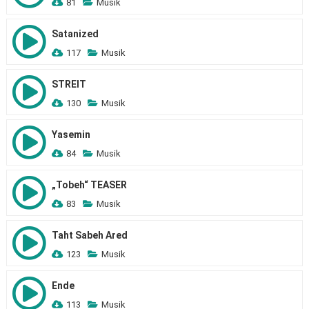
81
Musik
Satanized
117
Musik
STREIT
130
Musik
Yasemin
84
Musik
„Tobeh“ TEASER
83
Musik
Taht Sabeh Ared
123
Musik
Ende
113
Musik