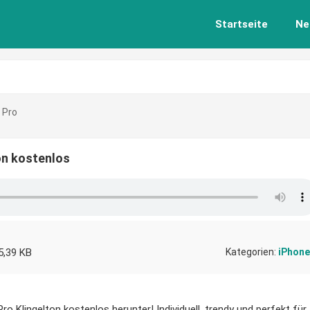
Startseite
Ne
 Pro
on kostenlos
5,39 KB
Kategorien:
iPhone
ro Klingelton kostenlos herunter! Individuell, trendy und perfekt für