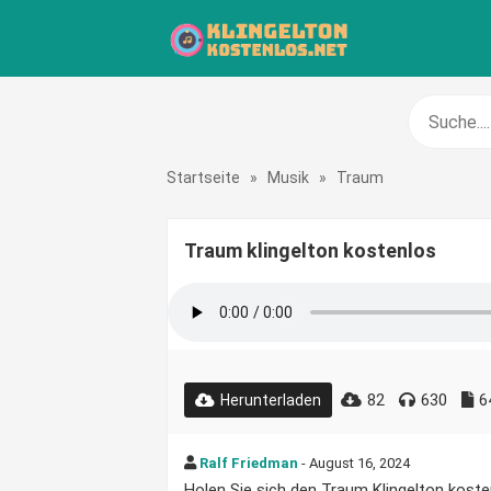
Startseite
»
Musik
»
Traum
Traum klingelton kostenlos
82
630
6
Herunterladen
Ralf Friedman
- August 16, 2024
Holen Sie sich den Traum Klingelton kosten