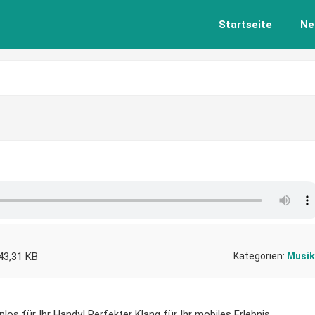
Startseite
Ne
43,31 KB
Kategorien:
Musik
los für Ihr Handy! Perfekter Klang für Ihr mobiles Erlebnis.