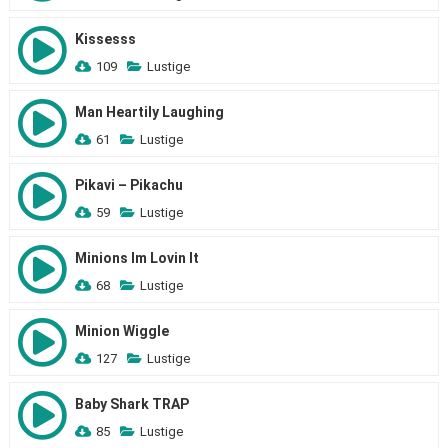
Kissesss
109
Lustige
Man Heartily Laughing
61
Lustige
Pikavi – Pikachu
59
Lustige
Minions Im Lovin It
68
Lustige
Minion Wiggle
127
Lustige
Baby Shark TRAP
85
Lustige