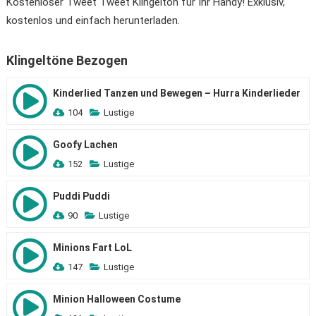
Kostenloser Tweet Tweet Klingelton für Ihr Handy! Exklusiv,
kostenlos und einfach herunterladen.
Klingeltöne Bezogen
Kinderlied Tanzen und Bewegen – Hurra Kinderlieder
104
Lustige
Goofy Lachen
152
Lustige
Puddi Puddi
90
Lustige
Minions Fart LoL
147
Lustige
Minion Halloween Costume