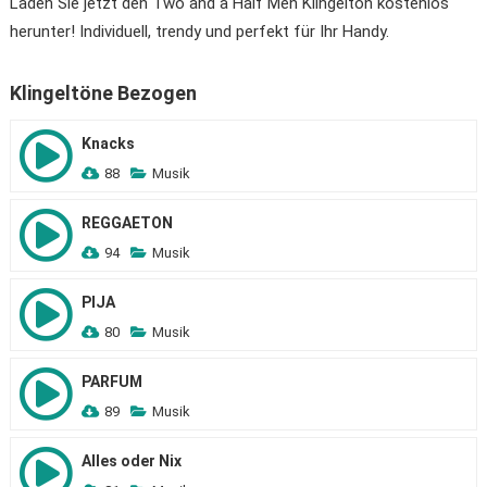
Laden Sie jetzt den Two and a Half Men Klingelton kostenlos
herunter! Individuell, trendy und perfekt für Ihr Handy.
Klingeltöne Bezogen
Knacks
88
Musik
REGGAETON
94
Musik
PIJA
80
Musik
PARFUM
89
Musik
Alles oder Nix