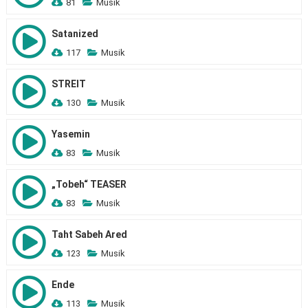
81
Musik
Satanized
117
Musik
STREIT
130
Musik
Yasemin
83
Musik
„Tobeh“ TEASER
83
Musik
Taht Sabeh Ared
123
Musik
Ende
113
Musik