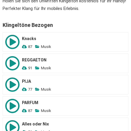
Holen Sie sich den Unwritten Klingelton kostenlos für Ihr Handy!
Perfekter Klang für Ihr mobiles Erlebnis.
Klingeltöne Bezogen
Knacks
87
Musik
REGGAETON
91
Musik
PIJA
77
Musik
PARFUM
87
Musik
Alles oder Nix