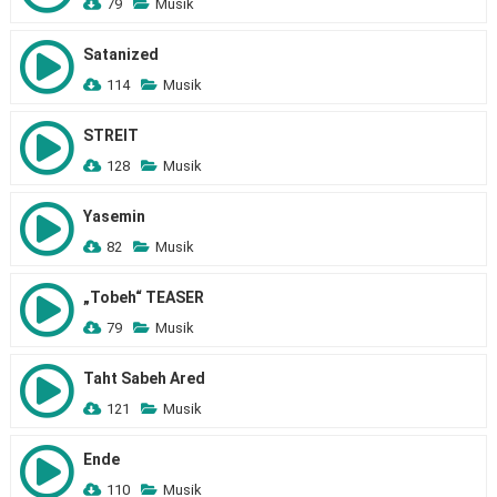
79
Musik
Satanized
114
Musik
STREIT
128
Musik
Yasemin
82
Musik
„Tobeh“ TEASER
79
Musik
Taht Sabeh Ared
121
Musik
Ende
110
Musik