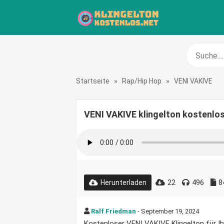
Startseite
»
Rap/Hip Hop
»
VENI VAKIVE
VENI VAKIVE klingelton kostenlo
22
496
8
Herunterladen
Ralf Friedman
- September 19, 2024
Kostenloser VENI VAKIVE Klingelton für Ih