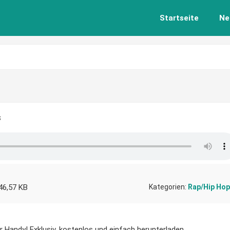
Startseite
Ne
s
46,57 KB
Kategorien:
Rap/Hip Hop
r Handy! Exklusiv, kostenlos und einfach herunterladen.