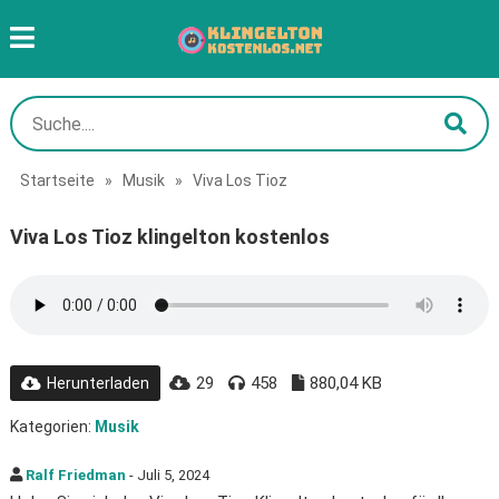
Startseite
»
Musik
»
Viva Los Tioz
Viva Los Tioz klingelton kostenlos
29
458
880,04 KB
Herunterladen
Kategorien:
Musik
Ralf Friedman
- Juli 5, 2024