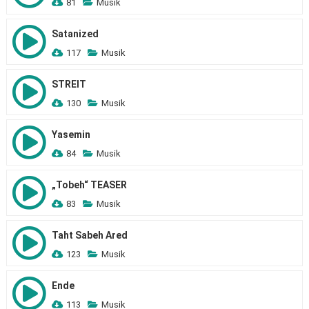
81
Musik
Satanized
117
Musik
STREIT
130
Musik
Yasemin
84
Musik
„Tobeh“ TEASER
83
Musik
Taht Sabeh Ared
123
Musik
Ende
113
Musik