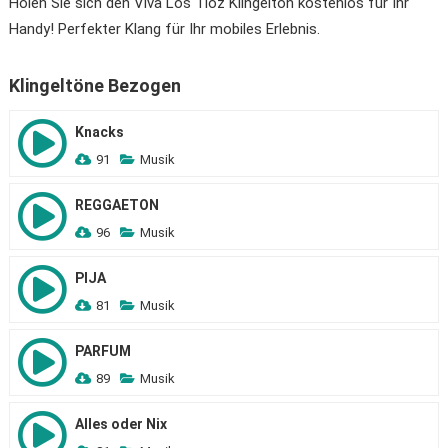
Holen Sie sich den Viva Los Tioz Klingelton kostenlos für Ihr
Handy! Perfekter Klang für Ihr mobiles Erlebnis.
Klingeltöne Bezogen
Knacks
91
Musik
REGGAETON
96
Musik
PIJA
81
Musik
PARFUM
89
Musik
Alles oder Nix