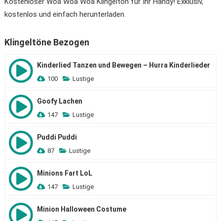
Kostenloser Woa Woa Woa Klingelton für Ihr Handy! Exklusiv,
kostenlos und einfach herunterladen.
Klingeltöne Bezogen
Kinderlied Tanzen und Bewegen – Hurra Kinderlieder
100
Lustige
Goofy Lachen
147
Lustige
Puddi Puddi
87
Lustige
Minions Fart LoL
147
Lustige
Minion Halloween Costume