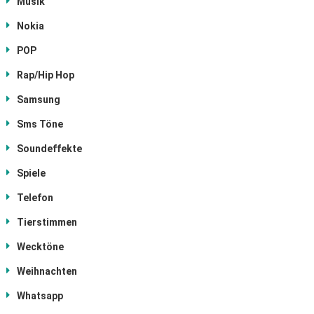
Musik
Nokia
POP
Rap/Hip Hop
Samsung
Sms Töne
Soundeffekte
Spiele
Telefon
Tierstimmen
Wecktöne
Weihnachten
Whatsapp