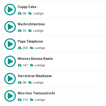
Cuppy Cake
68
Lustige
Nachrichtentöne
53
Lustige
Papa Telephone
205
Lustige
Minions Banana Remix
167
Lustige
Verrückter Mexikaner
98
Lustige
Woo Hoo Textnachricht
113
Lustige