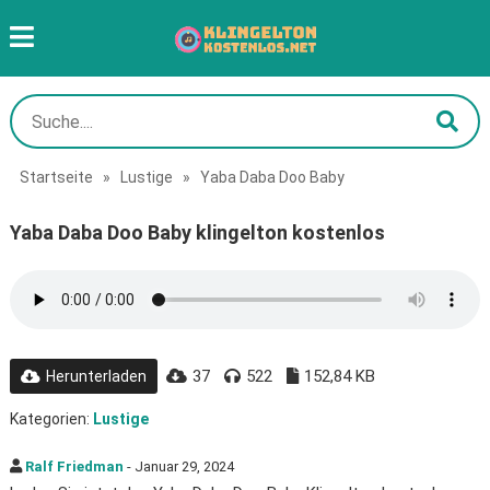
Startseite
»
Lustige
»
Yaba Daba Doo Baby
Yaba Daba Doo Baby klingelton kostenlos
37
522
152,84 KB
Herunterladen
Kategorien:
Lustige
Ralf Friedman
- Januar 29, 2024