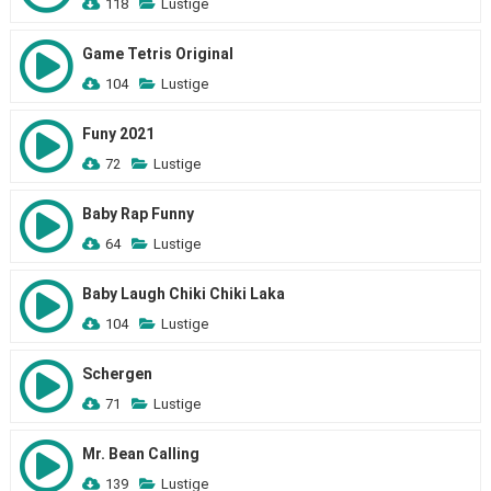
118
Lustige
Game Tetris Original
104
Lustige
Funy 2021
72
Lustige
Baby Rap Funny
64
Lustige
Baby Laugh Chiki Chiki Laka
104
Lustige
Schergen
71
Lustige
Mr. Bean Calling
139
Lustige