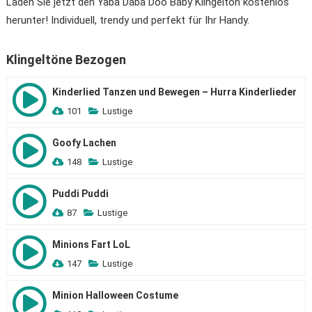
Laden Sie jetzt den Yaba Daba Doo Baby Klingelton kostenlos
herunter! Individuell, trendy und perfekt für Ihr Handy.
Klingeltöne Bezogen
Kinderlied Tanzen und Bewegen – Hurra Kinderlieder
101
Lustige
Goofy Lachen
148
Lustige
Puddi Puddi
87
Lustige
Minions Fart LoL
147
Lustige
Minion Halloween Costume