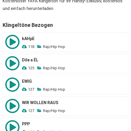
Kostenloser YAYA Klingelton für Ihr Handy! Exklusiv, kostenlos
und einfach herunterladen.
Klingeltöne Bezogen
kAHpE
118
Rap/Hip Hop
Dile a ÉL
125
Rap/Hip Hop
EWIG
127
Rap/Hip Hop
WIR WOLLEN RAUS
127
Rap/Hip Hop
PPP