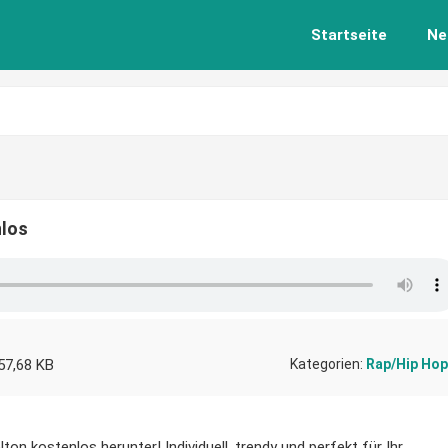
Startseite
Ne
nlos
57,68 KB
Kategorien:
Rap/Hip Hop
on kostenlos herunter! Individuell, trendy und perfekt für Ihr