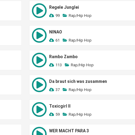
Regele Junglei
99
Rap/Hip Hop
NINAO
61
Rap/Hip Hop
Rambo Zambo
113
Rap/Hip Hop
Da braut sich was zusammen
37
Rap/Hip Hop
Toxicgirl II
59
Rap/Hip Hop
WER MACHT PARA 3