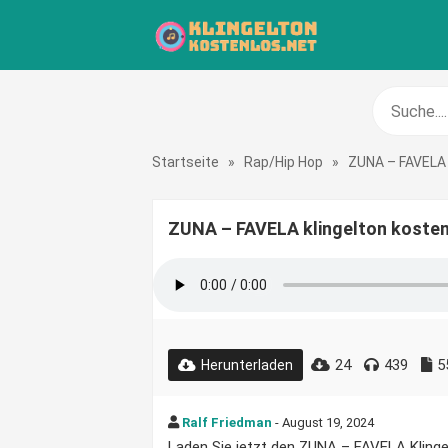
Startseite
»
Rap/Hip Hop
»
ZUNA – FAVELA
ZUNA – FAVELA klingelton koste
24
439
5
Herunterladen
Ralf Friedman
- August 19, 2024
Laden Sie jetzt den ZUNA – FAVELA Klingelt