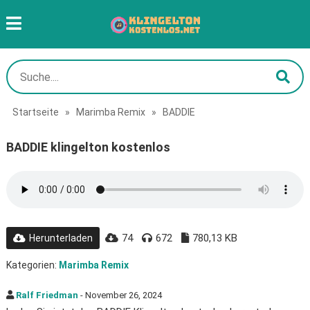
Startseite
»
Marimba Remix
»
BADDIE
BADDIE klingelton kostenlos
74
672
780,13 KB
Herunterladen
Kategorien:
Marimba Remix
Ralf Friedman
- November 26, 2024