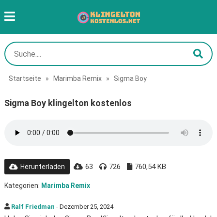
Startseite
»
Marimba Remix
»
Sigma Boy
Sigma Boy klingelton kostenlos
63
726
760,54 KB
Herunterladen
Kategorien:
Marimba Remix
Ralf Friedman
- Dezember 25, 2024