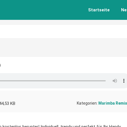
Startseite
Ne
s
44,53 KB
Kategorien:
Marimba Remix
kostenlos herunter! Individuell, trendy und perfekt für Ihr Handy.