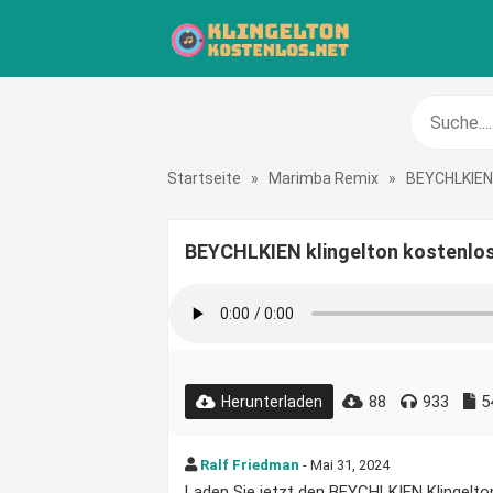
Startseite
»
Marimba Remix
»
BEYCHLKIEN
BEYCHLKIEN klingelton kostenlo
88
933
5
Herunterladen
Ralf Friedman
- Mai 31, 2024
Laden Sie jetzt den BEYCHLKIEN Klingelton 