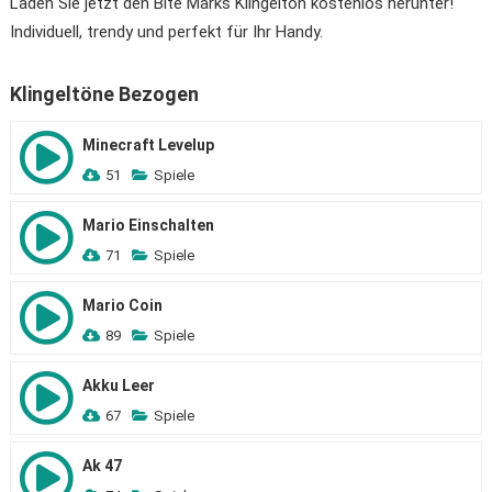
Laden Sie jetzt den Bite Marks Klingelton kostenlos herunter!
Individuell, trendy und perfekt für Ihr Handy.
Klingeltöne Bezogen
Minecraft Levelup
51
Spiele
Mario Einschalten
71
Spiele
Mario Coin
89
Spiele
Akku Leer
67
Spiele
Ak 47