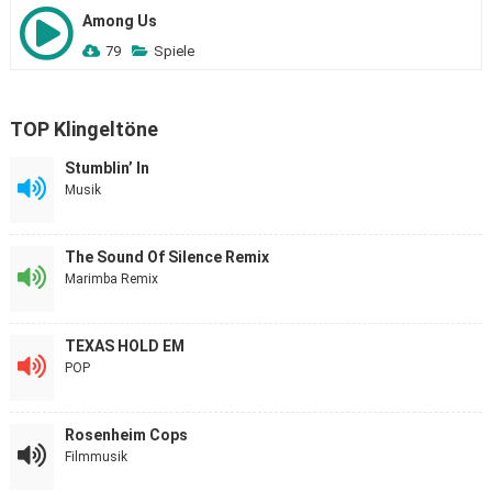
Among Us
79
Spiele
TOP Klingeltöne
Stumblin’ In
Musik
The Sound Of Silence Remix
Marimba Remix
TEXAS HOLD EM
POP
Rosenheim Cops
Filmmusik