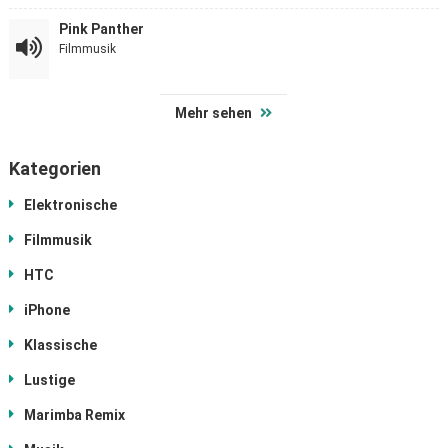
Pink Panther
Filmmusik
Mehr sehen
Kategorien
Elektronische
Filmmusik
HTC
iPhone
Klassische
Lustige
Marimba Remix