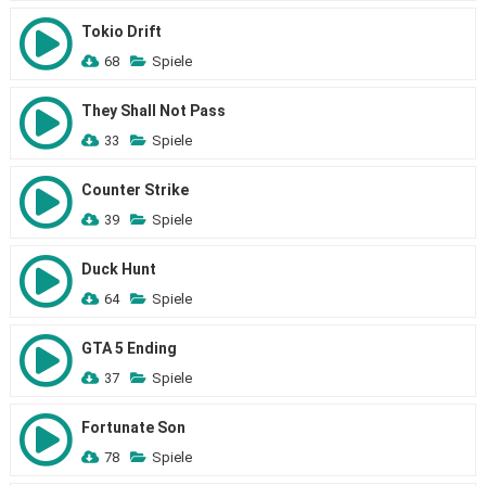
Tokio Drift
68
Spiele
They Shall Not Pass
33
Spiele
Counter Strike
39
Spiele
Duck Hunt
64
Spiele
GTA 5 Ending
37
Spiele
Fortunate Son
78
Spiele