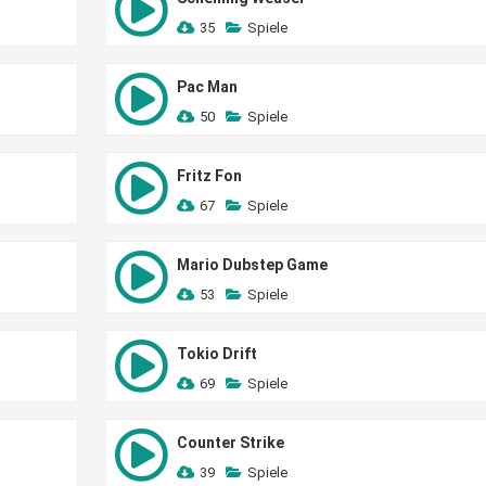
35
Spiele
Pac Man
50
Spiele
Fritz Fon
67
Spiele
Mario Dubstep Game
53
Spiele
Tokio Drift
69
Spiele
Counter Strike
39
Spiele