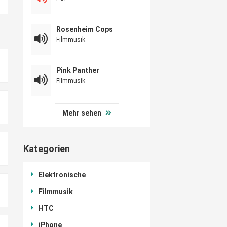
Rosenheim Cops
Filmmusik
Pink Panther
Filmmusik
Mehr sehen
Kategorien
Elektronische
Filmmusik
HTC
iPhone