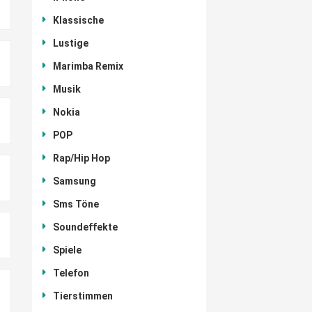
Klassische
Lustige
Marimba Remix
Musik
Nokia
POP
Rap/Hip Hop
Samsung
Sms Töne
Soundeffekte
Spiele
Telefon
Tierstimmen