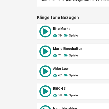
Klingeltöne Bezogen
Bite Marks
39
Spiele
Mario Einschalten
71
Spiele
Akku Leer
67
Spiele
REICH 3
58
Spiele
Hello Neighbor