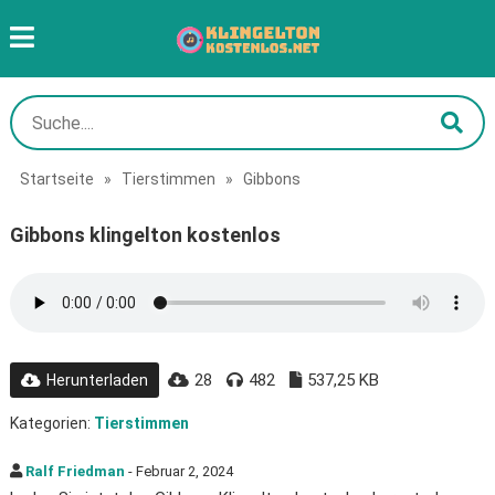
Startseite
»
Tierstimmen
»
Gibbons
Gibbons klingelton kostenlos
28
482
537,25 KB
Herunterladen
Kategorien:
Tierstimmen
Ralf Friedman
- Februar 2, 2024