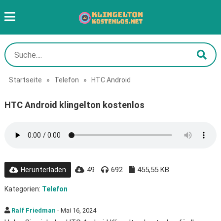
Startseite
»
Telefon
»
HTC Android
HTC Android klingelton kostenlos
49
692
455,55 KB
Herunterladen
Kategorien:
Telefon
Ralf Friedman
- Mai 16, 2024