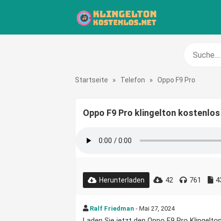
Startseite
»
Telefon
»
Oppo F9 Pro
Oppo F9 Pro klingelton kostenlos
42
761
4
Herunterladen
Ralf Friedman
- Mai 27, 2024
Laden Sie jetzt den Oppo F9 Pro Klingelton 