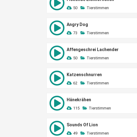
50
Tierstimmen
Angry Dog
73
Tierstimmen
Affengeschrei Lachender
50
Tierstimmen
Katzenschnurren
62
Tierstimmen
Hänekrähen
115
Tierstimmen
Sounds Of Lion
49
Tierstimmen