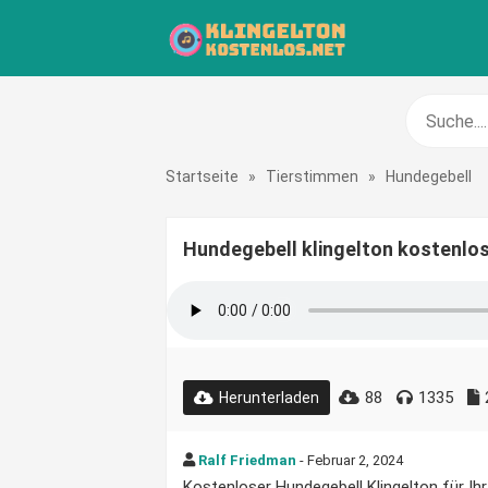
Startseite
»
Tierstimmen
»
Hundegebell
Hundegebell klingelton kostenlo
88
1335
Herunterladen
Ralf Friedman
- Februar 2, 2024
Kostenloser Hundegebell Klingelton für Ihr