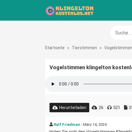
Startseite
»
Tierstimmen
»
Vogelstimme
Vogelstimmen klingelton kostenl
26
521
3
Herunterladen
Ralf Friedman
- März 14, 2024
Holen Sie sich den Vogelstimmen Klingelton