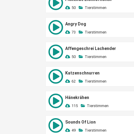
50
Tierstimmen
Angry Dog
73
Tierstimmen
Affengeschrei Lachender
50
Tierstimmen
Katzenschnurren
62
Tierstimmen
Hänekrähen
115
Tierstimmen
Sounds Of Lion
49
Tierstimmen