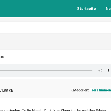
Startseite
Ne
n
os
51,88 KB
Kategorien:
Tierstimmen
 kostenlos für Ihr Handy! Perfekter Klang für Ihr mobiles Erlebnis.