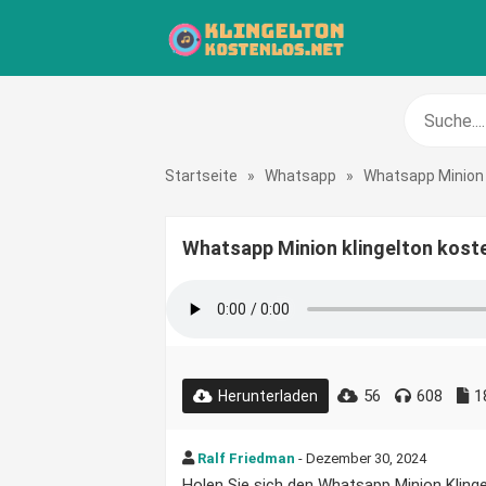
Startseite
»
Whatsapp
»
Whatsapp Minion
Whatsapp Minion klingelton kost
56
608
1
Herunterladen
Ralf Friedman
- Dezember 30, 2024
Holen Sie sich den Whatsapp Minion Klingel