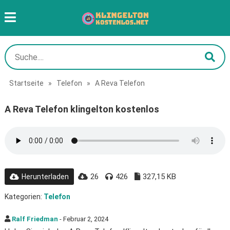
Startseite
»
Telefon
»
A Reva Telefon
A Reva Telefon klingelton kostenlos
26
426
327,15 KB
Herunterladen
Kategorien:
Telefon
Ralf Friedman
- Februar 2, 2024