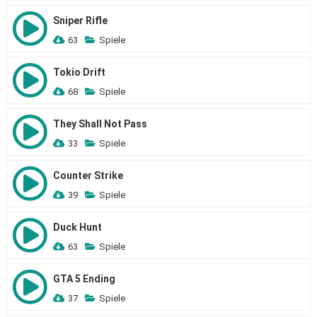
Sniper Rifle
63
Spiele
Tokio Drift
68
Spiele
They Shall Not Pass
33
Spiele
Counter Strike
39
Spiele
Duck Hunt
63
Spiele
GTA 5 Ending
37
Spiele