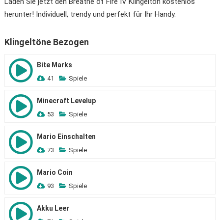
Laden Sie jetzt den Breathe of Fire IV Klingelton kostenlos
herunter! Individuell, trendy und perfekt für Ihr Handy.
Klingeltöne Bezogen
Bite Marks
41
Spiele
Minecraft Levelup
53
Spiele
Mario Einschalten
73
Spiele
Mario Coin
93
Spiele
Akku Leer