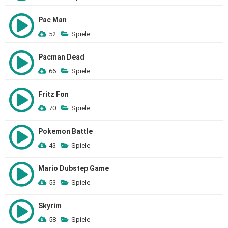
Pac Man
52
Spiele
Pacman Dead
66
Spiele
Fritz Fon
70
Spiele
Pokemon Battle
43
Spiele
Mario Dubstep Game
53
Spiele
Skyrim
58
Spiele