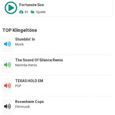
Fortunate Son
81
Spiele
TOP Klingeltöne
Stumblin’ In
Musik
The Sound Of Silence Remix
Marimba Remix
TEXAS HOLD EM
POP
Rosenheim Cops
Filmmusik