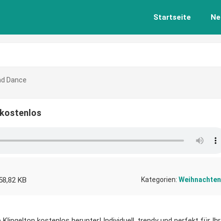
Startseite
Ne
nd Dance
 kostenlos
58,82 KB
Kategorien:
Weihnachten
lingelton kostenlos herunter! Individuell, trendy und perfekt für Ihr