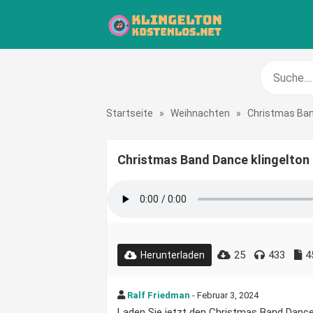
Startseite
»
Weihnachten
»
Christmas Ba
Christmas Band Dance klingelton
25
433
4
Herunterladen
Ralf Friedman
- Februar 3, 2024
Laden Sie jetzt den Christmas Band Dance K