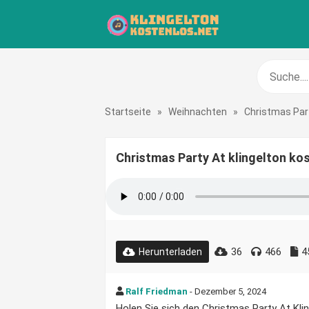
Startseite
»
Weihnachten
»
Christmas Par
Christmas Party At klingelton ko
36
466
4
Herunterladen
Ralf Friedman
- Dezember 5, 2024
Holen Sie sich den Christmas Party At Klin