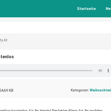
Startseite
Ne
ty At
stenlos
54,69 KB
Kategorien:
Weihnachten
gelton kostenlos für Ihr Handy! Perfekter Klang für Ihr mobiles