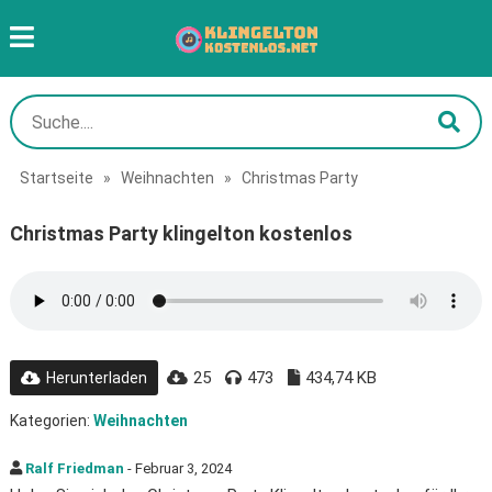
Startseite
»
Weihnachten
»
Christmas Party
Christmas Party klingelton kostenlos
25
473
434,74 KB
Herunterladen
Kategorien:
Weihnachten
Ralf Friedman
- Februar 3, 2024