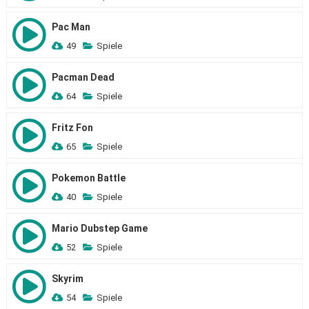
Pac Man
49
Spiele
Pacman Dead
64
Spiele
Fritz Fon
65
Spiele
Pokemon Battle
40
Spiele
Mario Dubstep Game
52
Spiele
Skyrim
54
Spiele