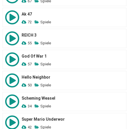
67
Spiele
Ak 47
72
Spiele
REICH 3
55
Spiele
God Of War 1
57
Spiele
Hello Neighbor
50
Spiele
Scheming Weasel
34
Spiele
Super Mario Underwor
42
Spiele