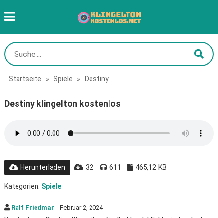
Startseite
»
Spiele
»
Destiny
Destiny klingelton kostenlos
32
611
465,12 KB
Herunterladen
Kategorien:
Spiele
Ralf Friedman
- Februar 2, 2024