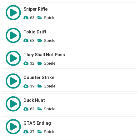
Sniper Rifle
63
Spiele
Tokio Drift
68
Spiele
They Shall Not Pass
32
Spiele
Counter Strike
39
Spiele
Duck Hunt
63
Spiele
GTA 5 Ending
37
Spiele