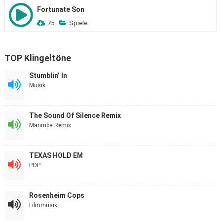
Fortunate Son
75
Spiele
TOP Klingeltöne
Stumblin’ In
Musik
The Sound Of Silence Remix
Marimba Remix
TEXAS HOLD EM
POP
Rosenheim Cops
Filmmusik