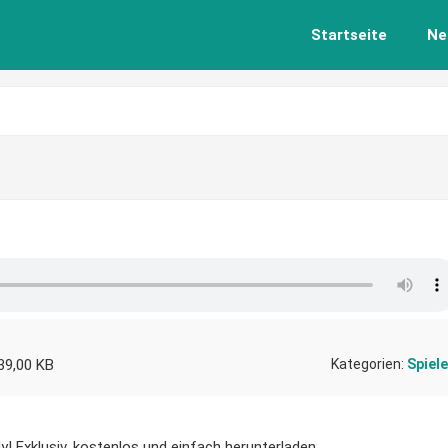
Startseite
Ne
39,00 KB
Kategorien:
Spiele
y! Exklusiv, kostenlos und einfach herunterladen.