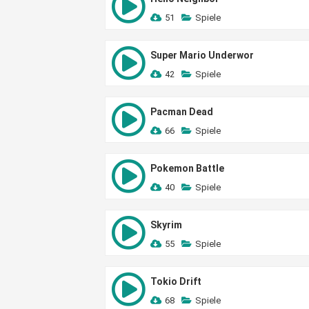
51
Spiele
Super Mario Underwor
42
Spiele
Pacman Dead
66
Spiele
Pokemon Battle
40
Spiele
Skyrim
55
Spiele
Tokio Drift
68
Spiele