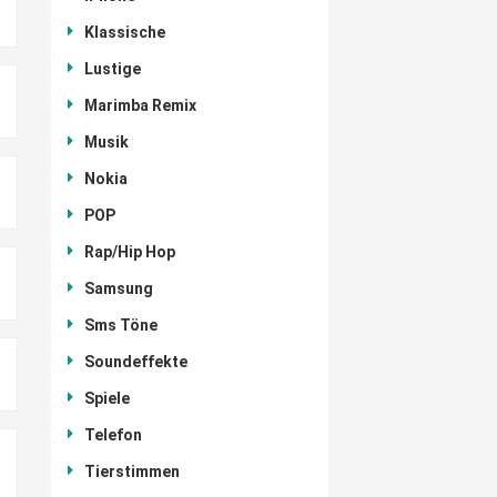
Klassische
Lustige
Marimba Remix
Musik
Nokia
POP
Rap/Hip Hop
Samsung
Sms Töne
Soundeffekte
Spiele
Telefon
Tierstimmen