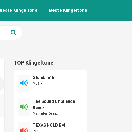
ueste Klingeltöne
Beste Klingeltöne
TOP Klingeltöne
Stumblin’ In
Musik
The Sound Of Silence
Remix
Marimba Remix
TEXAS HOLD EM
POP