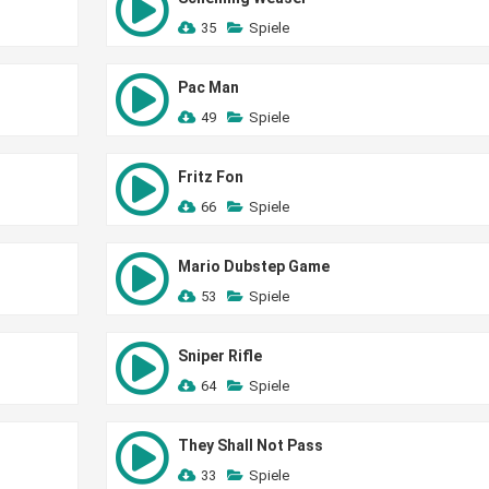
35
Spiele
Pac Man
49
Spiele
Fritz Fon
66
Spiele
Mario Dubstep Game
53
Spiele
Sniper Rifle
64
Spiele
They Shall Not Pass
33
Spiele