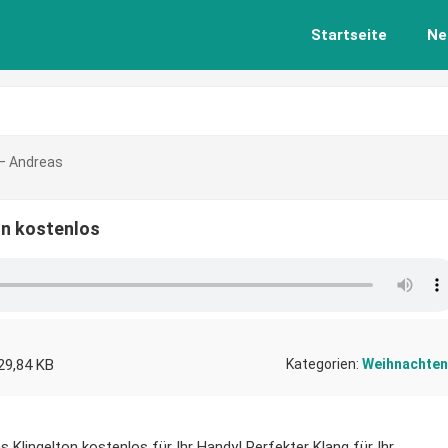
Startseite
Ne
t – Andreas
ton kostenlos
29,84 KB
Kategorien:
Weihnachten
s Klingelton kostenlos für Ihr Handy! Perfekter Klang für Ihr