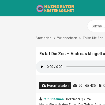
Startseite
»
Weihnachten
»
Es Ist Die Zei
Es Ist Die Zeit – Andreas klingel
50
435
7
Herunterladen
Ralf Friedman
- Dezember 9, 2024
Holen Sie sich den Es Ist Die Zeit – Andrea