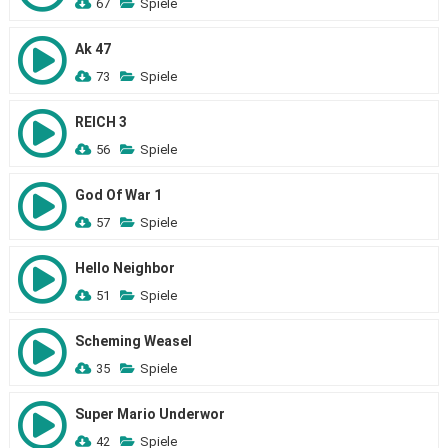
67
Spiele
Ak 47
73
Spiele
REICH 3
56
Spiele
God Of War 1
57
Spiele
Hello Neighbor
51
Spiele
Scheming Weasel
35
Spiele
Super Mario Underwor
42
Spiele