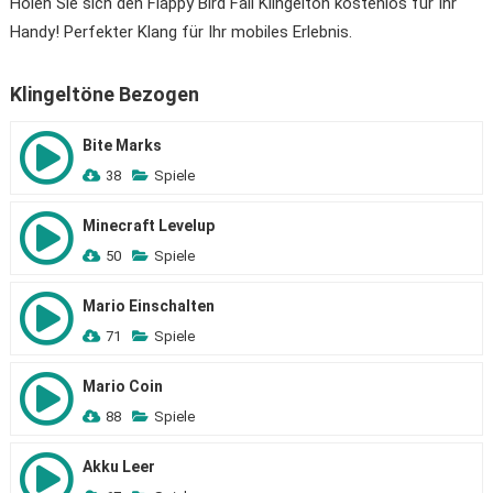
Holen Sie sich den Flappy Bird Fail Klingelton kostenlos für Ihr
Handy! Perfekter Klang für Ihr mobiles Erlebnis.
Klingeltöne Bezogen
Bite Marks
38
Spiele
Minecraft Levelup
50
Spiele
Mario Einschalten
71
Spiele
Mario Coin
88
Spiele
Akku Leer