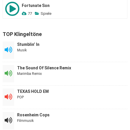
Fortunate Son
77
Spiele
TOP Klingeltöne
Stumblin’ In
Musik
The Sound Of Silence Remix
Marimba Remix
TEXAS HOLD EM
POP
Rosenheim Cops
Filmmusik