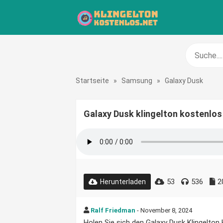
Startseite
»
Samsung
»
Galaxy Dusk
Galaxy Dusk klingelton kostenlos
53
536
2
Herunterladen
Ralf Friedman
- November 8, 2024
Holen Sie sich den Galaxy Dusk Klingelton k