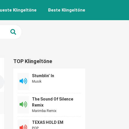
ueste Klingeltöne
Beste Klingeltöne
TOP Klingeltöne
Stumblin’ In
Musik
The Sound Of Silence
Remix
Marimba Remix
TEXAS HOLD EM
POP