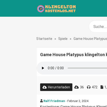
Startseite
»
Spiele
»
Game House Platypu
Game House Platypus klingelton 
36
472
1
Herunterladen
Ralf Friedman
- Februar 2, 2024
Kostenloser Game House Platypus Klingelto