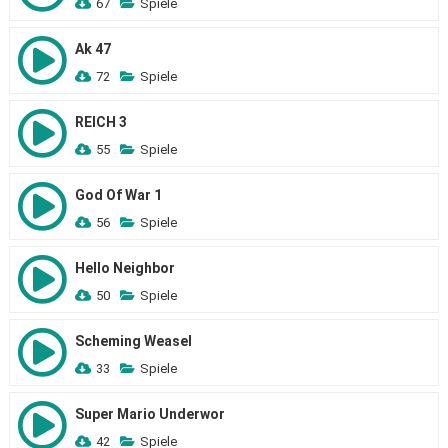
67
Spiele
Ak 47
72
Spiele
REICH 3
55
Spiele
God Of War 1
56
Spiele
Hello Neighbor
50
Spiele
Scheming Weasel
33
Spiele
Super Mario Underwor
42
Spiele