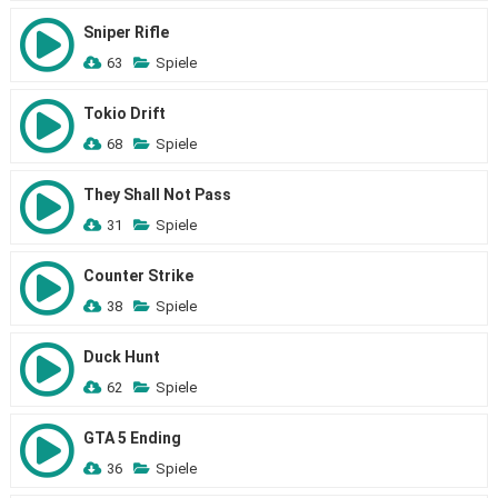
Sniper Rifle
63
Spiele
Tokio Drift
68
Spiele
They Shall Not Pass
31
Spiele
Counter Strike
38
Spiele
Duck Hunt
62
Spiele
GTA 5 Ending
36
Spiele