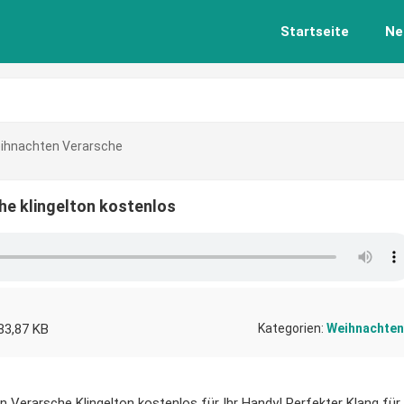
Startseite
Ne
Weihnachten Verarsche
he klingelton kostenlos
83,87 KB
Kategorien:
Weihnachten
n Verarsche Klingelton kostenlos für Ihr Handy! Perfekter Klang für