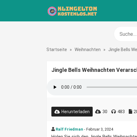
Startseite
»
Weihnachten
»
Jingle Bells 
Jingle Bells Weihnachten Verarsc
30
483
2
Herunterladen
Ralf Friedman
- Februar 3, 2024
Holen Sie sich den Jingle Bells Weihnachte