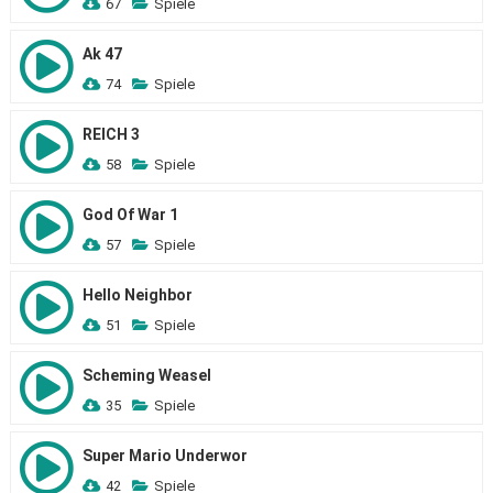
67
Spiele
Ak 47
74
Spiele
REICH 3
58
Spiele
God Of War 1
57
Spiele
Hello Neighbor
51
Spiele
Scheming Weasel
35
Spiele
Super Mario Underwor
42
Spiele