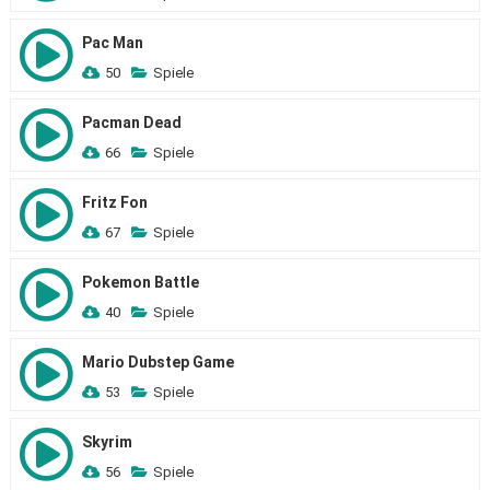
Pac Man
50
Spiele
Pacman Dead
66
Spiele
Fritz Fon
67
Spiele
Pokemon Battle
40
Spiele
Mario Dubstep Game
53
Spiele
Skyrim
56
Spiele