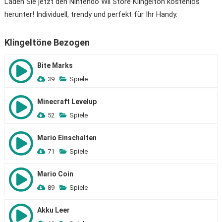
Laden Sie jetzt den Nintendo Wii Store Klingelton kostenlos
herunter! Individuell, trendy und perfekt für Ihr Handy.
Klingeltöne Bezogen
Bite Marks
39
Spiele
Minecraft Levelup
52
Spiele
Mario Einschalten
71
Spiele
Mario Coin
89
Spiele
Akku Leer