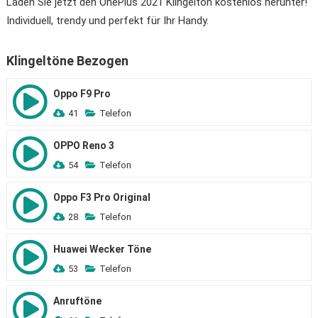
Laden Sie jetzt den OnePlus 2021 Klingelton kostenlos herunter!
Individuell, trendy und perfekt für Ihr Handy.
Klingeltöne Bezogen
Oppo F9 Pro
41
Telefon
OPPO Reno 3
54
Telefon
Oppo F3 Pro Original
28
Telefon
Huawei Wecker Töne
53
Telefon
Anruftöne