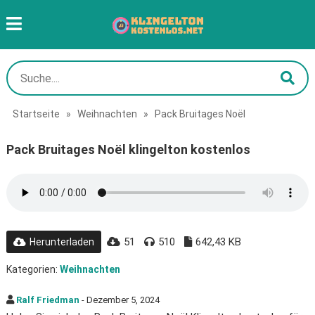
Startseite
»
Weihnachten
»
Pack Bruitages Noël
Pack Bruitages Noël klingelton kostenlos
51
510
642,43 KB
Herunterladen
Kategorien:
Weihnachten
Ralf Friedman
- Dezember 5, 2024