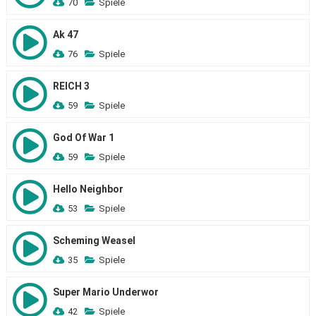
70
Spiele
Ak 47
76
Spiele
REICH 3
59
Spiele
God Of War 1
59
Spiele
Hello Neighbor
53
Spiele
Scheming Weasel
35
Spiele
Super Mario Underwor
42
Spiele