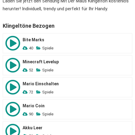
Laden Sie jetzt den Sendung Mit Der Maus Klingelton kostenlos
herunter! Individuell, trendy und perfekt für Ihr Handy.
Klingeltöne Bezogen
Bite Marks
40
Spiele
Minecraft Levelup
52
Spiele
Mario Einschalten
72
Spiele
Mario Coin
90
Spiele
Akku Leer