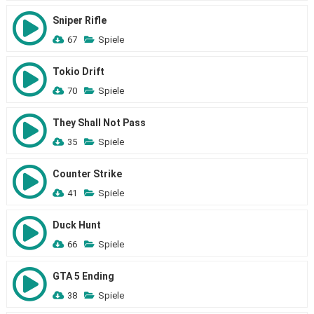
Sniper Rifle
67
Spiele
Tokio Drift
70
Spiele
They Shall Not Pass
35
Spiele
Counter Strike
41
Spiele
Duck Hunt
66
Spiele
GTA 5 Ending
38
Spiele