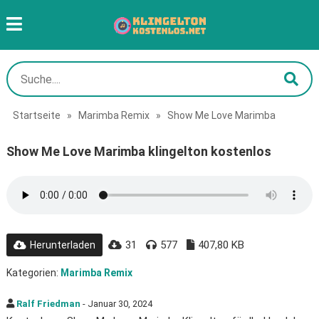
Startseite
»
Marimba Remix
»
Show Me Love Marimba
Show Me Love Marimba klingelton kostenlos
31
577
407,80 KB
Herunterladen
Kategorien:
Marimba Remix
Ralf Friedman
- Januar 30, 2024