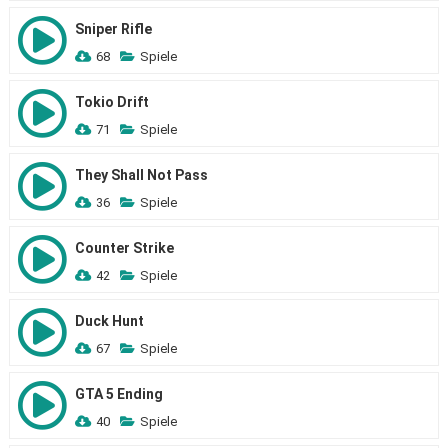
Sniper Rifle
68
Spiele
Tokio Drift
71
Spiele
They Shall Not Pass
36
Spiele
Counter Strike
42
Spiele
Duck Hunt
67
Spiele
GTA 5 Ending
40
Spiele