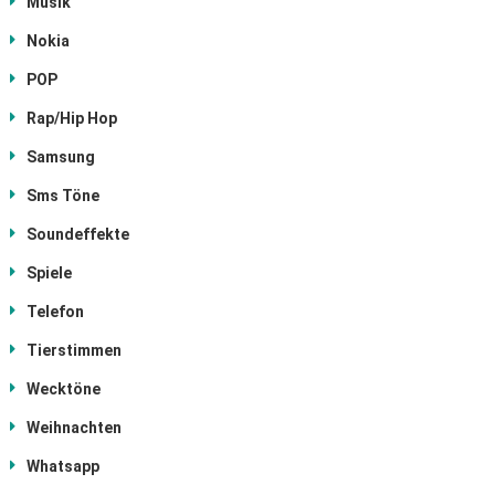
Musik
Nokia
POP
Rap/Hip Hop
Samsung
Sms Töne
Soundeffekte
Spiele
Telefon
Tierstimmen
Wecktöne
Weihnachten
Whatsapp