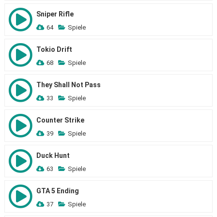
Sniper Rifle
64
Spiele
Tokio Drift
68
Spiele
They Shall Not Pass
33
Spiele
Counter Strike
39
Spiele
Duck Hunt
63
Spiele
GTA 5 Ending
37
Spiele