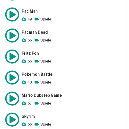
Pac Man
49
Spiele
Pacman Dead
66
Spiele
Fritz Fon
66
Spiele
Pokemon Battle
40
Spiele
Mario Dubstep Game
53
Spiele
Skyrim
55
Spiele