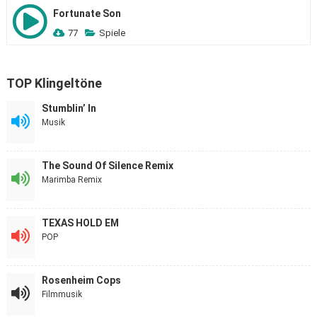
Fortunate Son
77
Spiele
TOP Klingeltöne
Stumblin’ In
Musik
The Sound Of Silence Remix
Marimba Remix
TEXAS HOLD EM
POP
Rosenheim Cops
Filmmusik