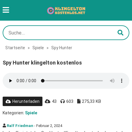
Startseite
»
Spiele
»
Spy Hunter
Spy Hunter klingelton kostenlos
43
603
275,33 KB
Herunterladen
Kategorien:
Spiele
Ralf Friedman
- Februar 2, 2024