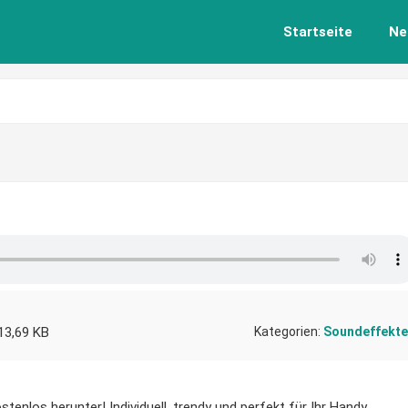
Startseite
Ne
13,69 KB
Kategorien:
Soundeffekte
stenlos herunter! Individuell, trendy und perfekt für Ihr Handy.