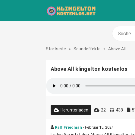
Startseite
»
Soundeffekte
»
Above All
Above All klingelton kostenlos
22
438
5
Herunterladen
Ralf Friedman
- Februar 15, 2024
Laden Sie jetzt den Above All Klingelton ko