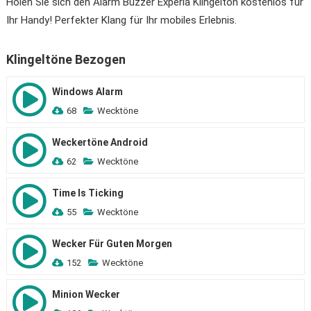
Holen Sie sich den Alarm Buzzer Experia Klingelton kostenlos für
Ihr Handy! Perfekter Klang für Ihr mobiles Erlebnis.
Klingeltöne Bezogen
Windows Alarm
68
Wecktöne
Weckertöne Android
62
Wecktöne
Time Is Ticking
55
Wecktöne
Wecker Für Guten Morgen
152
Wecktöne
Minion Wecker