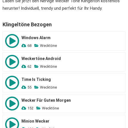
Laden Sie jetzt den Nervige Wecker Töne Klingelton kostenlos
herunter! Individuell, trendy und perfekt für Ihr Handy.
Klingeltöne Bezogen
Windows Alarm
68
Wecktöne
Weckertöne Android
62
Wecktöne
Time Is Ticking
55
Wecktöne
Wecker Für Guten Morgen
152
Wecktöne
Minion Wecker