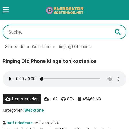
Startseite
»
Wecktöne
»
Ringing Old Phone
Ringing Old Phone klingelton kostenlos
102
876
454,69 KB
Herunterladen
Kategorien:
Wecktöne
Ralf Friedman
- März 18, 2024