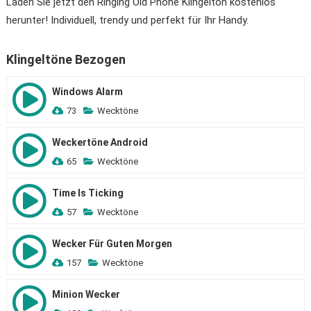
Laden Sie jetzt den Ringing Old Phone Klingelton kostenlos
herunter! Individuell, trendy und perfekt für Ihr Handy.
Klingeltöne Bezogen
Windows Alarm
73
Wecktöne
Weckertöne Android
65
Wecktöne
Time Is Ticking
57
Wecktöne
Wecker Für Guten Morgen
157
Wecktöne
Minion Wecker